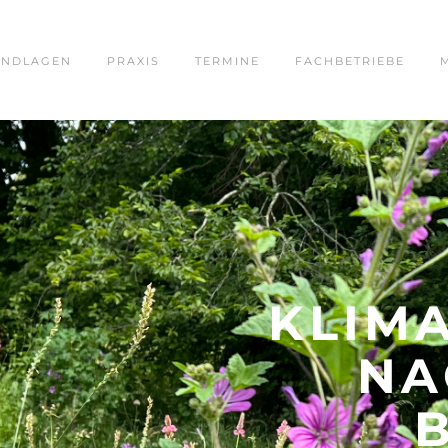
NDLAGEN
PRAXIS
TERMINE
FACHBETRIEBE
KLIM
NA
​