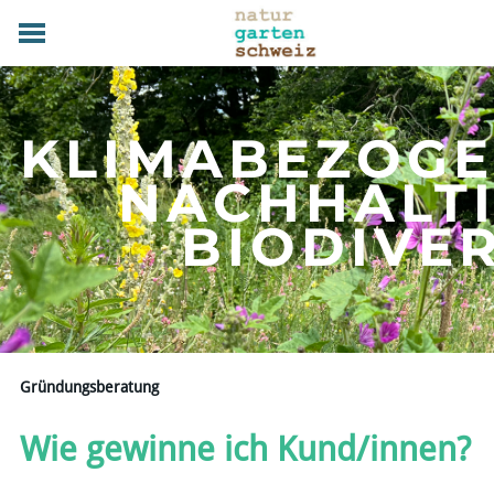
HOME
GRUNDLAGEN
KLIMABEZOG
PRAXIS
TERMINE
NACHHALT
FACHBETRIEBE
​BIODIVE
MAGAZIN
UEBER UNS
MITGLIED WERDEN
DOWNLOADS
KONTAKT
Gründungsberatung
Wie gewinne ich Kund/innen?