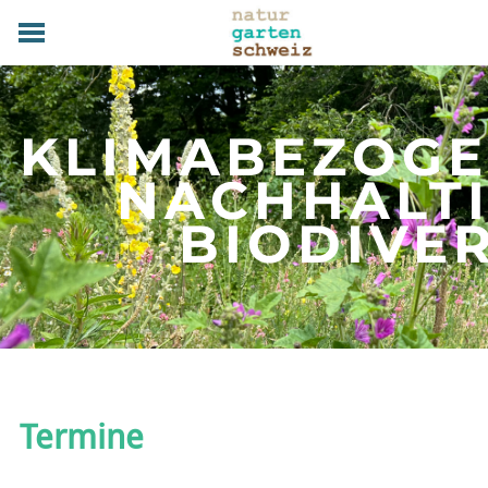
HOME
GRUNDLAGEN
KLIMABEZOG
PRAXIS
TERMINE
NACHHALT
FACHBETRIEBE
​BIODIVE
MAGAZIN
UEBER UNS
MITGLIED WERDEN
DOWNLOADS
KONTAKT
ANMELDEN
Termine