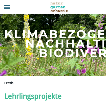
HOME
GRUNDLAGEN
KLIMABEZOG
PRAXIS
TERMINE
NACHHALT
FACHBETRIEBE
​BIODIVE
MAGAZIN
UEBER UNS
MITGLIED WERDEN
DOWNLOADS
KONTAKT
Praxis
Lehrlingsprojekte