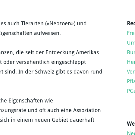
 es auch Tierarten (
«Neozoen») und
Rec
 Eigenschaften aufweisen.
Fre
Um
anzen, die seit der Entdeckung Amerikas
Bu
rt oder versehentlich eingeschleppt
He
t sind. In der Schweiz gibt es davon rund
Ver
Pf
PG
che Eigenschaften wie
nzungsrate und oft auch eine Assoziation
sich in einem neuen Gebiet dauerhaft
Wei
Neo