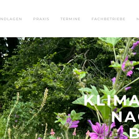
NDLAGEN
PRAXIS
TERMINE
FACHBETRIEBE
KLIM
NA
​