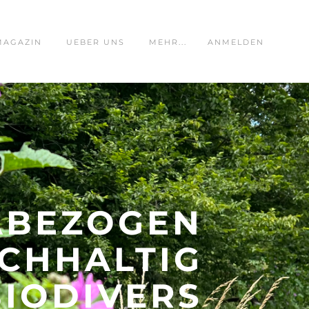
MAGAZIN
UEBER UNS
MEHR...
ANMELDEN
ABEZOGEN
CHHALTIG
BIODIVERS