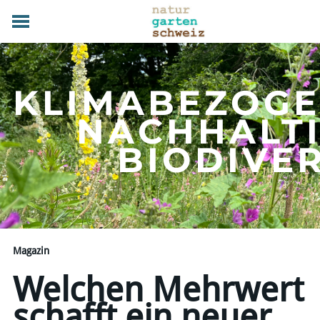
HOME
GRUNDLAGEN
KLIMABEZOG
PRAXIS
TERMINE
NACHHALT
FACHBETRIEBE
​BIODIVE
MAGAZIN
UEBER UNS
MITGLIED WERDEN
DOWNLOADS
KONTAKT
Magazin
Welchen Mehrwert
schafft ein neuer