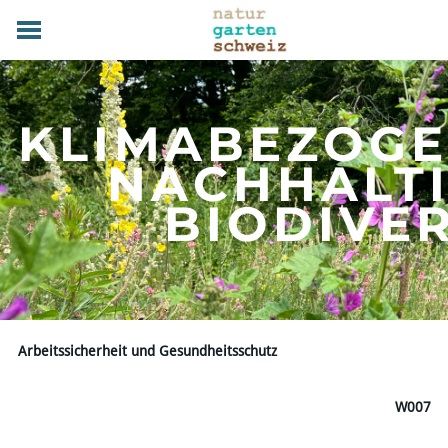
HOME
GRUNDLAGEN
KLIMABEZOG
PRAXIS
TERMINE
NACHHALT
FACHBETRIEBE
​BIODIVE
MAGAZIN
UEBER UNS
MITGLIED WERDEN
DOWNLOADS
KONTAKT
Arbeitssicherheit und Gesundheitsschutz
W007