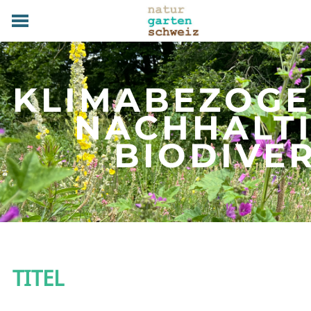
HOME
GRUNDLAGEN
KLIMABEZOG
PRAXIS
TERMINE
NACHHALT
FACHBETRIEBE
​BIODIVE
MAGAZIN
UEBER UNS
MITGLIED WERDEN
DOWNLOADS
KONTAKT
TITEL