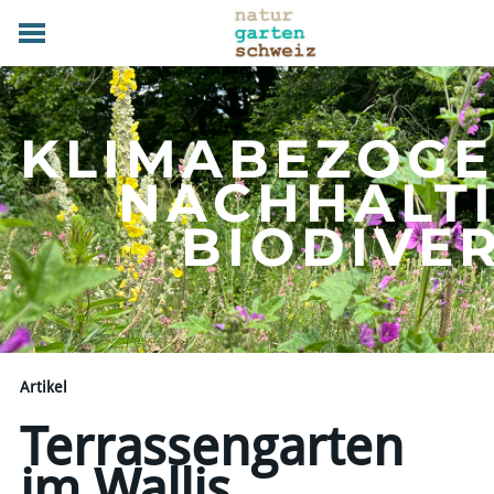
HOME
GRUNDLAGEN
KLIMABEZOG
PRAXIS
TERMINE
NACHHALT
FACHBETRIEBE
​BIODIVE
MAGAZIN
UEBER UNS
MITGLIED WERDEN
DOWNLOADS
KONTAKT
Artikel
Terrassengarten
im Wallis