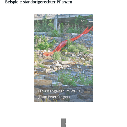
Beispiele standortgerechter Pflanzen
Garten
vor
der
Umgestaltung
(Foto:
Peter
Steiger)
Anthericum