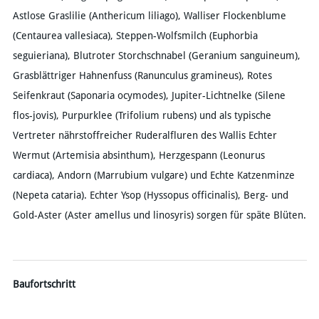
Astlose Graslilie (Anthericum liliago), Walliser Flockenblume
(Centaurea vallesiaca), Steppen-Wolfsmilch (Euphorbia
seguieriana), Blutroter Storchschnabel (Geranium sanguineum),
Grasblättriger Hahnenfuss (Ranunculus gramineus), Rotes
Seifenkraut (Saponaria ocymodes), Jupiter-Lichtnelke (Silene
flos-jovis), Purpurklee (Trifolium rubens) und als typische
Vertreter nährstoffreicher Ruderalfluren des Wallis Echter
Wermut (Artemisia absinthum), Herzgespann (Leonurus
cardiaca), Andorn (Marrubium vulgare) und Echte Katzenminze
(Nepeta cataria). Echter Ysop (Hyssopus officinalis), Berg- und
Gold-Aster (Aster amellus und linosyris) sorgen für späte Blüten.
Baufortschritt