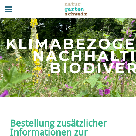
HOME
GRUNDLAGEN
KLIMABEZOG
PRAXIS
TERMINE
NACHHALT
FACHBETRIEBE
​BIODIVE
MAGAZIN
UEBER UNS
MITGLIED WERDEN
DOWNLOADS
KONTAKT
Bestellung zusätzlicher
Informationen zur