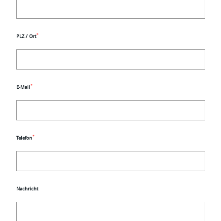
*
PLZ / Ort
*
E-Mail
*
Telefon
Nachricht