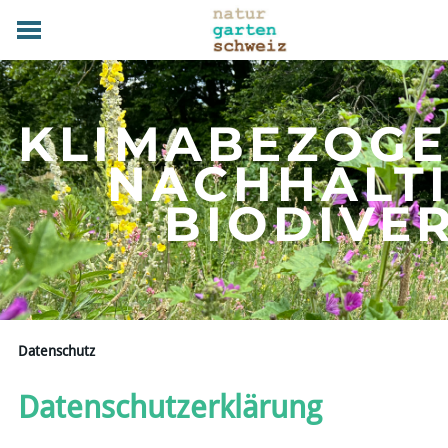
HOME
GRUNDLAGEN
KLIMABEZOG
PRAXIS
TERMINE
NACHHALT
FACHBETRIEBE
​BIODIVE
MAGAZIN
UEBER UNS
MITGLIED WERDEN
DOWNLOADS
KONTAKT
Datenschutz
Datenschutzerklärung