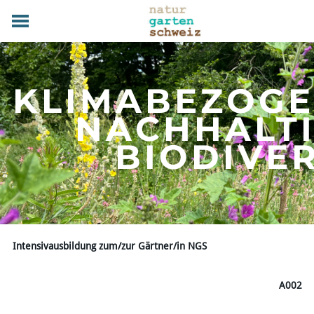
HOME
GRUNDLAGEN
KLIMABEZOG
PRAXIS
TERMINE
NACHHALT
FACHBETRIEBE
​BIODIVE
MAGAZIN
UEBER UNS
MITGLIED WERDEN
DOWNLOADS
KONTAKT
Intensivausbildung zum/zur Gärtner/in NGS
A002